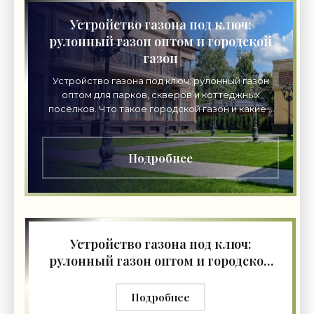
Устройство газона под ключ:
рулонный газон оптом и городской
газон
Устройство газона под ключ: рулонный газон
оптом для парков, скверов и коттеджных
посёлков. Что такое городской газон и какие у
него требования. Этапы профессиональной
укладки, цены на
Подробнее
Устройство газона под ключ:
рулонный газон оптом и городской
газон
Подробнее