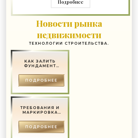
Подробнее
Новости рынка
недвижимости
ТЕХНОЛОГИИ СТРОИТЕЛЬСТВА.
КАК ЗАЛИТЬ
ФУНДАМЕНТ
ПОД ДОМ
ПОДРОБНЕЕ
ТРЕБОВАНИЯ И
МАРКИРОВКА
ГОСТ ДЛЯ
МЕТАЛЛИЧЕСКИХ
ДВЕРЕЙ -
ПОДРОБНЕЕ
СТРОИТЕЛЬСТВО
И РЕМОНТ.