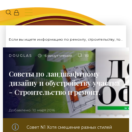
Если вы ищете информацию по ремонту, строительству, то вы попали на нужный сайт.
DOUGLAS
6 минут чтения
151
Советы по ландшафтному
дизайну и обустройству участка
- Строительство и ремонт.
Добавлено: 10 март 2016
Совет N1 Хотя смешение разных стилей