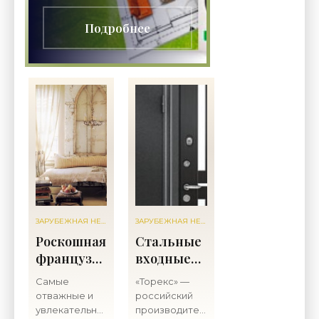
отсчета — человек В центре
Строительство и
внимания STONE — не
Подробнее
ремонт.
абстрактный арендатор, а
конкретный человек:
ЗАРУБЕЖНАЯ НЕДВИЖИМОСТЬ
ЗАРУБЕЖНАЯ НЕДВИЖИМОСТЬ
Роскошная
Стальные
французская
входные
мебель
двери
Самые
«Торекс» —
«Торекс»:
отважные и
российский
особенности,
увлекательные
производитель