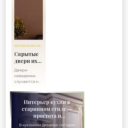
ЗАРУБЕЖНАЯ НЕДВИЖИМОСТЬ
Скрытые
двери их
применение
Двери-
в
невидимки
интерьере:
случаются не
всё станет
только в
шпионских
явным -
сериалах,
Строительство
Интерьер кухни в
гробницах
и ремонт.
старинном стиле —
фараонов и
простота и
старинных
замках.
душевность в доме -
В кухонном дизайне сегодня
Нынешняя