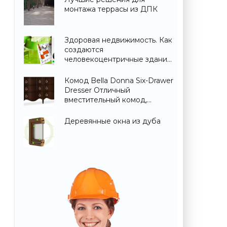
монтажа террасы из ДПК
Здоровая недвижимость. Как
создаются
человекоцентричные здания
в Москве | Статьи на портале
ВАШ ДОМ - Строительство и
Комод Bella Donna Six-Drawer
ремонт.
Dresser Отличный
вместительный комод,
выполненный в переходном
стиле
Деревянные окна из дуба