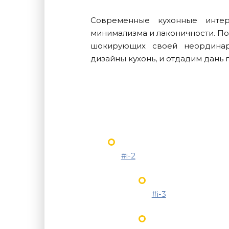
Современные кухонные инте
минимализма и лаконичности. П
шокирующих своей неординар
дизайны кухонь, и отдадим дань 
#i-2
#i-3