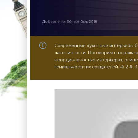
Добавлено: 30 ноябрь 2018
Современные кухонные интерьеры б
лаконичности. Поговорим о поража
неординарностью интерьерах, олице
гениальности их создателей. #i-2 #i-3 #