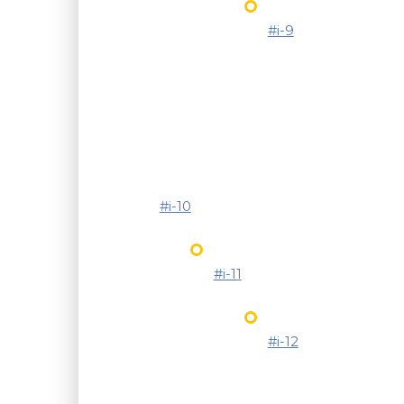
#i-9
#i-10
#i-11
#i-12