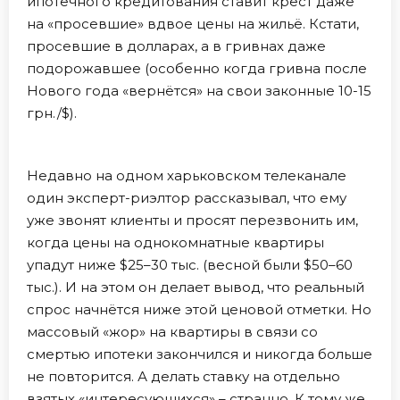
ипотечного кредитования ставит крест даже
на «просевшие» вдвое цены на жильё. Кстати,
просевшие в долларах, а в гривнах даже
подорожавшее (особенно когда гривна после
Нового года «вернётся» на свои законные 10-15
грн./$).
Недавно на одном харьковском телеканале
один эксперт-риэлтор рассказывал, что ему
уже звонят клиенты и просят перезвонить им,
когда цены на однокомнатные квартиры
упадут ниже $25–30 тыс. (весной были $50–60
тыс.). И на этом он делает вывод, что реальный
спрос начнётся ниже этой ценовой отметки. Но
массовый «жор» на квартиры в связи со
смертью ипотеки закончился и никогда больше
не повторится. А делать ставку на отдельно
взятых «интересующихся» – странно. К тому же