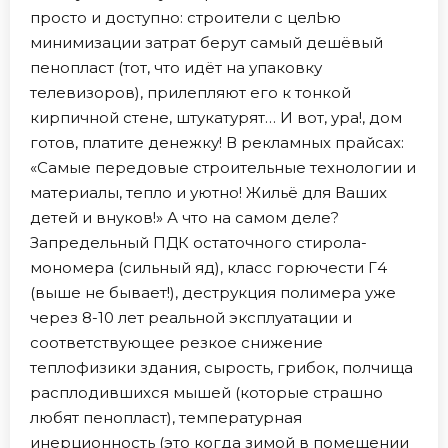
просто и доступно: строители с целЬю
минимизации затрат берут самый дешёвый
пенопласт (тот, что идёт на упаковку
телевизоров), прилепляют его к тонкой
кирпичной стене, штукатурят… И вот, ура!, дом
готов, платите денежку! В рекламных прайсах:
«Самые передовые строительные технологии и
материалы, тепло и уютно! Жильё для Ваших
детей и внуков!» А что на самом деле?
Запредельный ПДК остаточного стирола-
мономера (сильный яд), класс горючести Г4
(выше не бывает!), деструкция полимера уже
через 8-10 лет реальной эксплуатации и
соответствующее резкое снижение
теплофизики здания, сырость, грибок, полчища
расплодившихся мышей (которые страшно
любят пенопласт), температурная
инерционность (это когда зимой в помещении