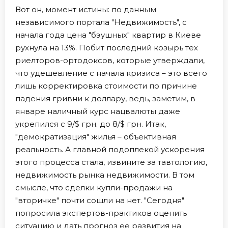
Вот он, момент истины: по данным
независимого портала "Недвижимость", с
начала года цена "бэушных" квартир в Киеве
рухнула на 13%. Побит последний козырь тех
риелторов-ортодоксов, которые утверждали,
что удешевление с начала кризиса – это всего
лишь корректировка стоимости по причине
падения гривни к доллару, ведь, заметим, в
январе наличный курс нацвалюты даже
укрепился с 9/$ грн. до 8/$ грн. Итак,
"демократизация" жилья – объективная
реальность. А главной подоплекой ускорения
этого процесса стала, извините за тавтологию,
недвижимость рынка недвижимости. В том
смысле, что сделки купли-продажи на
"вторичке" почти сошли на нет. "Сегодня"
попросила экспертов-практиков оценить
ситуацию и дать прогноз ее развития на