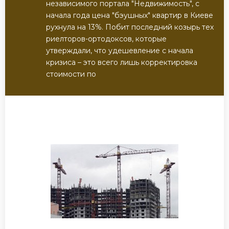
независимого портала "Недвижимость", с
начала года цена "бэушных" квартир в Киеве
рухнула на 13%. Побит последний козырь тех
риелторов-ортодоксов, которые
утверждали, что удешевление с начала
кризиса – это всего лишь корректировка
стоимости по