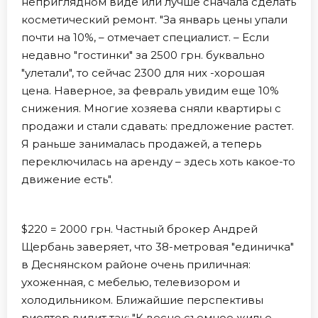
неприглядном виде или лучше сначала сделать
косметический ремонт. "За январь цены упали
почти на 10%, – отмечает специалист. – Если
недавно "гостинки" за 2500 грн. буквально
"улетали", то сейчас 2300 для них -хорошая
цена. Наверное, за февраль увидим еще 10%
снижения. Многие хозяева сняли квартиры с
продажи и стали сдавать: предложение растет.
Я раньше занималась продажей, а теперь
переключилась на аренду – здесь хоть какое-то
движение есть".
$220 = 2000 грн. Частный брокер Андрей
Щербань заверяет, что 38-метровая "единичка"
в Деснянском районе очень приличная:
ухоженная, с мебелью, телевизором и
холодильником. Ближайшие перспективы
риелтор видит так: "К весне съемное жилье