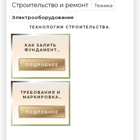
Строительство и ремонт
Техника
Электрооборудование
ТЕХНОЛОГИИ СТРОИТЕЛЬСТВА.
КАК ЗАЛИТЬ
ФУНДАМЕНТ
ПОД ДОМ
ПОДРОБНЕЕ
ТРЕБОВАНИЯ И
МАРКИРОВКА
ГОСТ ДЛЯ
МЕТАЛЛИЧЕСКИХ
ДВЕРЕЙ -
ПОДРОБНЕЕ
СТРОИТЕЛЬСТВО
И РЕМОНТ.