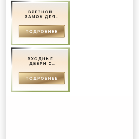
ВРЕЗНОЙ
ЗАМОК ДЛЯ
ДЕРЕВЯННОЙ
ДВЕРИ -
СТРОИТЕЛЬСТВО
ПОДРОБНЕЕ
И РЕМОНТ.
ВХОДНЫЕ
ДВЕРИ С
ЗЕРКАЛОМ:
ОСОБЕННОСТИ
И ПРИМЕРЫ -
ПОДРОБНЕЕ
СТРОИТЕЛЬСТВО
И РЕМОНТ.