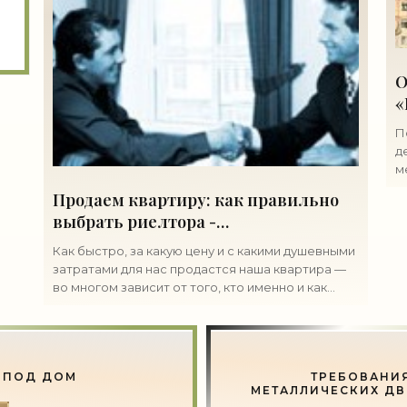
О
«
П
д
м
н
Продаем квартиру: как правильно
о
выбрать риелтора -
«Недвижимость»
Как быстро, за какую цену и с какими душевными
затратами для нас продастся наша квартира —
во многом зависит от того, кто именно и как
будет заниматься ее продажей. Выбирать надо
серьезно
 ПОД ДОМ
ТРЕБОВАНИЯ
МЕТАЛЛИЧЕСКИХ ДВ