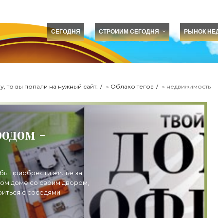
СЕГОДНЯ
СТРОИИМ СЕГОДНЯ
РЫНОК НЕ
, то вы попали на нужный сайт.
»
Облако тегов
» недвижимость
одом -
обы приобрести жилье за
ном доме со своим двором,
риться с соседями