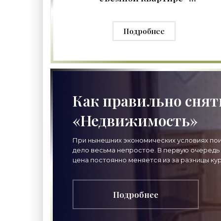
«Недвижимость»
Подробнее
Как правильно снят
«Недвижимость»
При нынешних экономических условиях пои
дело весьма непростое. В первую очередь 
цена постоянно меняется из за разницы кур
Подробнее