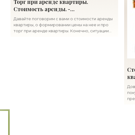
Торг при аренде квартиры.
Стоимость аренды. -
«Недвижимость»
Давайте поговорим с вами о стоимости аренды
квартиры, о формировании цены на нее и про
торг при аренде квартиры. Конечно, ситуации
бывают разные, как со стороны продавца, так и
со стороны
Ст
кв
Дов
пок
пре
при
пон