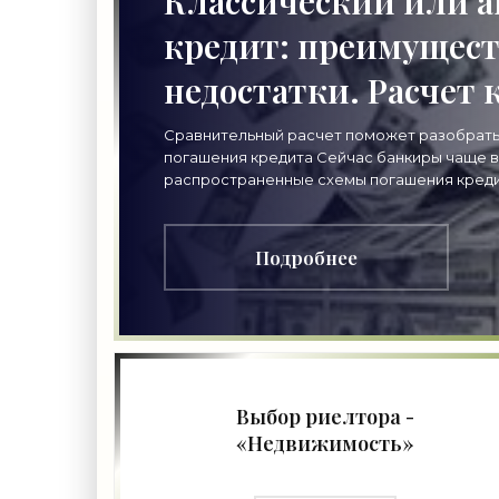
Классический или 
кредит: преимущест
недостатки. Расчет 
«Недвижимость»
Сравнительный расчет поможет разобрать
погашения кредита Сейчас банкиры чаще в
распространенные схемы погашения кредит
сравним
Подробнее
Выбор риелтора -
«Недвижимость»