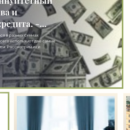
аннуитетный
ва и
кредита. -
ся в разных схемах
сего используют две самые
а. Рассмотрим их и