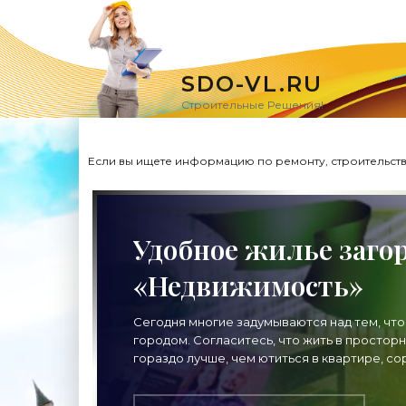
SDO-VL.RU
Строительные Решения!
Если вы ищете информацию по ремонту, строительству
Удобное жилье загор
«Недвижимость»
Сегодня многие задумываются над тем, чт
городом. Согласитесь, что жить в простор
гораздо лучше, чем ютиться в квартире, со