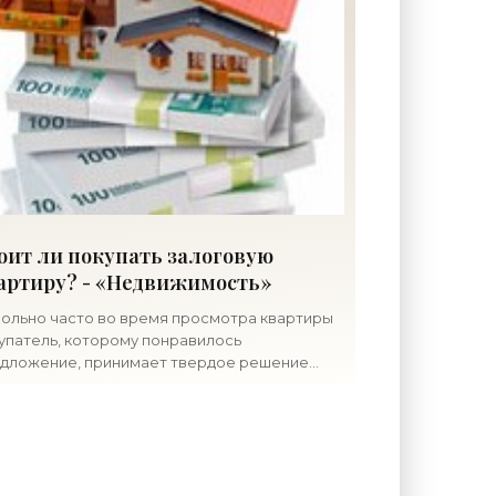
оит ли покупать залоговую
артиру? - «Недвижимость»
ольно часто во время просмотра квартиры
упатель, которому понравилось
дложение, принимает твердое решение
обрести его и уже потом узнает, что
равившееся жилье было приобретено в