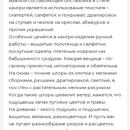
Важной составляющей обстановки в стиле
кантри является использование текстиля –
скатертей, салфеток и покрывал, драпировок
на стульях и чехлов на креслах, абажуров и
прочих украшений.
Особенно ценятся в кантри изделия ручной
работы – вышитые полотенца и салфетки,
лоскутные одеяла, плетеные коврики «из
бабушкиного сундука». Каждая вещица – по-
своему прелестна, неповторима и обаятельна.
На окнах – тонкие шторы из хлопка с мелкими
сборками, рюшами, драпировкой, светлые, в
тон стен с растительным, мелким рисунком.
Когда такие шторы шевелит ветер, кажется, что
ощущаешь запах луговых цветов и травы.
На диванах – много подушек и подушечек,
вышитых, вязаных, разноцветных. И пусть вас
не пугает разнообразие узоров и расцветок,