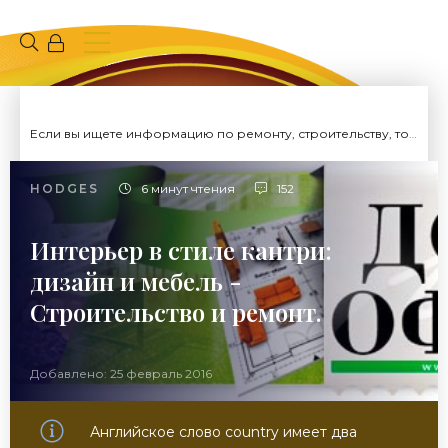
Если вы ищете информацию по ремонту, строительству, то вы попали на нужный сайт.
HODGES
6 минут чтения
152
Интерьер в стиле кантри:
дизайн и мебель -
Строительство и ремонт.
Добавлено: 25 февраль 2016
Английское слово country имеет два