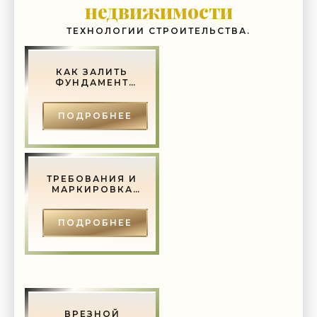
недвижимости
ТЕХНОЛОГИИ СТРОИТЕЛЬСТВА.
КАК ЗАЛИТЬ
ФУНДАМЕНТ
ПОД ДОМ
ПОДРОБНЕЕ
ТРЕБОВАНИЯ И
МАРКИРОВКА
ГОСТ ДЛЯ
МЕТАЛЛИЧЕСКИХ
ДВЕРЕЙ -
ПОДРОБНЕЕ
СТРОИТЕЛЬСТВО
И РЕМОНТ.
ВРЕЗНОЙ