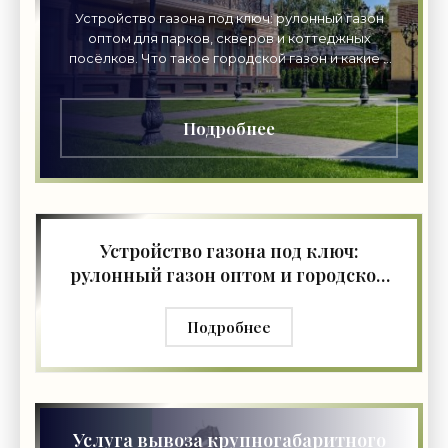
Устройство газона под ключ: рулонный газон
оптом для парков, скверов и коттеджных
посёлков. Что такое городской газон и какие у
него требования. Этапы профессиональной
укладки, цены на
Подробнее
Устройство газона под ключ:
рулонный газон оптом и городской
газон
Подробнее
Услуга вывоза крупногабаритного