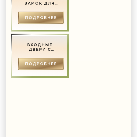
ЗАМОК ДЛЯ
ДЕРЕВЯННОЙ
ДВЕРИ -
СТРОИТЕЛЬСТВО
ПОДРОБНЕЕ
И РЕМОНТ.
ВХОДНЫЕ
ДВЕРИ С
ЗЕРКАЛОМ:
ОСОБЕННОСТИ
И ПРИМЕРЫ -
ПОДРОБНЕЕ
СТРОИТЕЛЬСТВО
И РЕМОНТ.