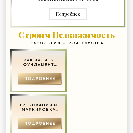
Подробнее
Строим Недвижимость
ТЕХНОЛОГИИ СТРОИТЕЛЬСТВА.
КАК ЗАЛИТЬ
ФУНДАМЕНТ
ПОД ДОМ
ПОДРОБНЕЕ
ТРЕБОВАНИЯ И
МАРКИРОВКА
ГОСТ ДЛЯ
МЕТАЛЛИЧЕСКИХ
ДВЕРЕЙ -
ПОДРОБНЕЕ
СТРОИТЕЛЬСТВО
И РЕМОНТ.