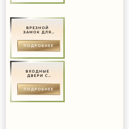
ВРЕЗНОЙ
ЗАМОК ДЛЯ
ДЕРЕВЯННОЙ
ДВЕРИ -
СТРОИТЕЛЬСТВО
ПОДРОБНЕЕ
И РЕМОНТ.
ВХОДНЫЕ
ДВЕРИ С
ЗЕРКАЛОМ:
ОСОБЕННОСТИ
И ПРИМЕРЫ -
ПОДРОБНЕЕ
СТРОИТЕЛЬСТВО
И РЕМОНТ.