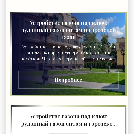
Устройство газона под ключ:
рулонный газон оптом и городской
газон
Устройство газона под ключ: рулонный газон
оптом для парков, скверов и коттеджных
посёлков. Что такое городской газон и какие у
него требования. Этапы профессиональной
укладки, цены на
Подробнее
Устройство газона под ключ:
рулонный газон оптом и городской
газон